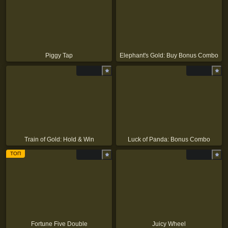
Piggy Tap
Elephant's Gold: Buy Bonus Combo
Train of Gold: Hold & Win
Luck of Panda: Bonus Combo
ТОП
Fortune Five Double
Juicy Wheel