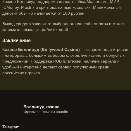
Казино Болливуд поддерживает карты Visa/Mastercard, МИР,
ЮMoney, Piastrix и криптовалютные кошельки. Минимальный
депозит обычно начинается от 100 рублей.
Вывод средств зависит от выбранного способа оплаты и может
занимать несколько рабочих дней.
Заключение
Казино Болливуд (Bollywood Casino)
— современная игровая
платформа с большим выбором слотов, live казино и бонусных
предложений. Поддержка RUB платежей, наличие зеркала и
удобный интерфейс делают сервис популярным среди
российских игроков.
Болливуд казино
Игровые автоматы онлайн
Telegram