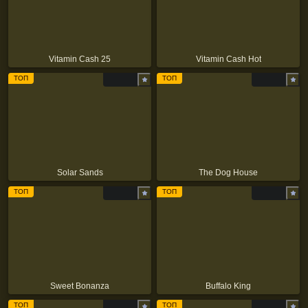
Vitamin Cash 25
Vitamin Cash Hot
ТОП
ТОП
Solar Sands
The Dog House
ТОП
ТОП
Sweet Bonanza
Buffalo King
ТОП
ТОП