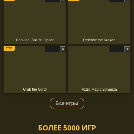
Book del Sol: Multiplier
Release the Kraken
ТОП
Grab the Gold!
Aztec Magic Bonanza
Все игры
БОЛЕЕ 5000 ИГР