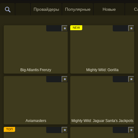
Провайдеры
Популярные
Новые
С
NEW
Big Atlantis Frenzy
Mighty Wild: Gorilla
Aviamasters
Mighty Wild: Jaguar Santa's Jackpots
ТОП