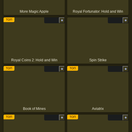
More Magic Apple
Royal Fortunator: Hold and Win
ТОП
Royal Coins 2: Hold and Win
Spin Strike
ТОП
ТОП
Book of Mines
Aviatrix
ТОП
ТОП